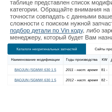
таблице представлен список модиф
категории. Обращайте внимания на 
точности совпадать с данными ваш
сложности с поиском нужной запча
подбор детали по Vin коду
, либо за
менеджеру, который будет Вам назн
Каталоги неоригинальных запчастей
Сайты про
Наименование модификации
Годы производства
KW
BAOJUN (SGMW) 630 1.5
2011
-
наст. время
81 -
BAOJUN (SGMW) 630 1.5
2012
-
наст. время
82 -