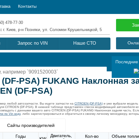
тавка
Контакты
50) 478-77-30
Зак
с:
г. Киев, р-н Позняки, ул. Соломеи Крушельницкой, 5
й
Запрос по VIN
Наше СТО
Онлай
Последние
 (DF-PSA) FUKANG Наклонная за
EN (DF-PSA)
омер любой автозапчасти. Вы ищете запчасти на
CITROEN (DF-PSA)
и уже выбрали модель
для CITROEN (DF-PSA). В нижней таблице представлен список модификаций автомобиля к
совпадать с данными вашего авто CITROEN (DF-PSA) FUKANG Наклонная задняя часть. Если
и по Vin коду
, либо зарегистрироваться и обратиться к своему личному менеджеру, котор
Сайты производителей
Двигатель,
Годы
Кол-во
Объем топли
KW