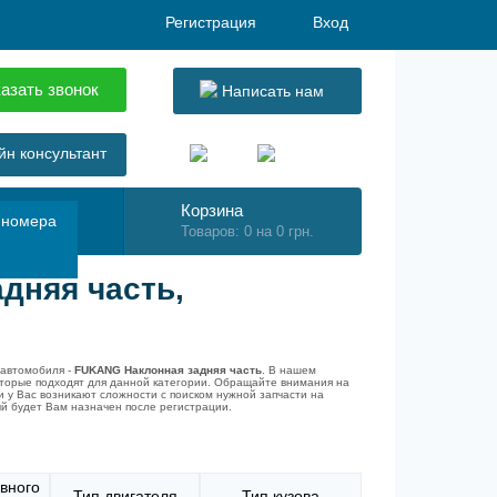
Регистрация
Вход
азать звонок
Написать нам
н консультант
Корзина
 номера
Товаров: 0 на 0 грн.
дняя часть,
 автомобиля -
FUKANG Наклонная задняя часть
. В нашем
оторые подходят для данной категории. Обращайте внимания на
 у Вас возникают сложности с поиском нужной запчасти на
ый будет Вам назначен после регистрации.
вного
Тип двигателя
Тип кузова