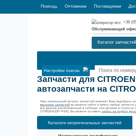
Помощь
Оптовикам
Поставщикам
Дос
+38 (0
Обслуживающий офи
Каталог запчасте
Настройки поиска
Запчасти для CITROEN
автозапчасти на CITRO
Наш электронный каталог запчастей поможет Вам подобрать н
магазине запчастей
вы можете найти и купить любые запчасти 
все данные расположенные в таблице, они должны в точности 
CITROEN-(DF--PSA), Вы можете оставить
запрос на подбор детал
Каталоги неоригинальных запчастей
Наименование модификации