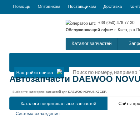
Помощь
Оптовикам
Поставщикам
Доставка
Конт
+38 (050) 478-77-30
Обслуживающий офис:
г. Киев, р-н
Каталог запчастей
Запр
Настройки поиска
Автозапчасти DAEWOO NOVU
Выберите категорию запчастей для
DAEWOO-NOVUS-K7CEF
.
Каталоги неоригинальных запчастей
Сайты про
Система охлаждения