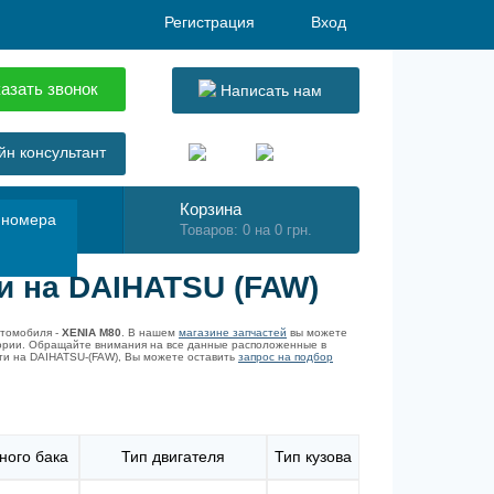
Регистрация
Вход
азать звонок
Написать нам
н консультант
Корзина
 номера
Товаров: 0 на 0 грн.
и на DAIHATSU (FAW)
втомобиля -
XENIA M80
. В нашем
магазине запчастей
вы можете
гории. Обращайте внимания на все данные расположенные в
сти на DAIHATSU-(FAW), Вы можете оставить
запрос на подбор
ного бака
Тип двигателя
Тип кузова