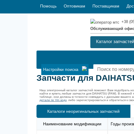
Помощь
Оптовикам
Поставщикам
Дос
+38 (0
Обслуживающий офи
Каталог запчасте
Настройки поиска
Запчасти для DAIHATSU
Наш электронный каталог запчастей поможет Вам подобрать н
найти и купить любые запчасти для DAIHATSU (FAW). В нижней
таблице, они должны в точности совпадать с данными вашего а
детали по Vin коду
, либо зарегистрироваться и обратиться к с
Каталоги неоригинальных запчастей
Наименование модификации
Годы произ