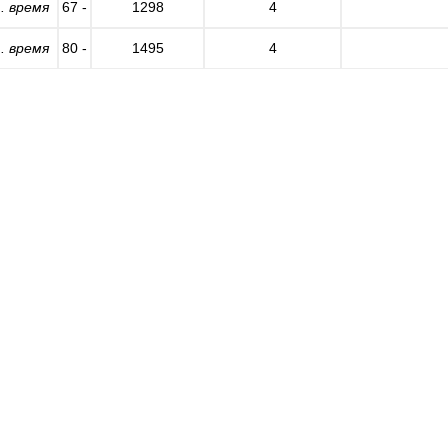
. время
67 -
1298
4
. время
80 -
1495
4