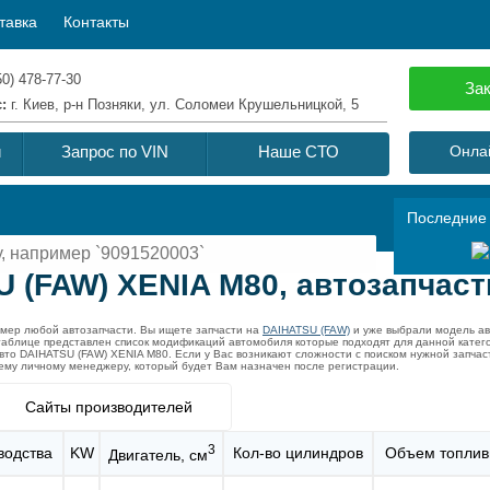
тавка
Контакты
50) 478-77-30
Зак
с:
г. Киев, р-н Позняки, ул. Соломеи Крушельницкой, 5
й
Запрос по VIN
Наше СТО
Онлай
Последние
 (FAW) XENIA M80, автозапчаст
омер любой автозапчасти. Вы ищете запчасти на
DAIHATSU (FAW)
и уже выбрали модель а
 таблице представлен список модификаций автомобиля которые подходят для данной кате
вто DAIHATSU (FAW) XENIA M80. Если у Вас возникают сложности с поиском нужной запча
воему личному менеджеру, который будет Вам назначен после регистрации.
Сайты производителей
3
водства
KW
Кол-во цилиндров
Объем топлив
Двигатель, см