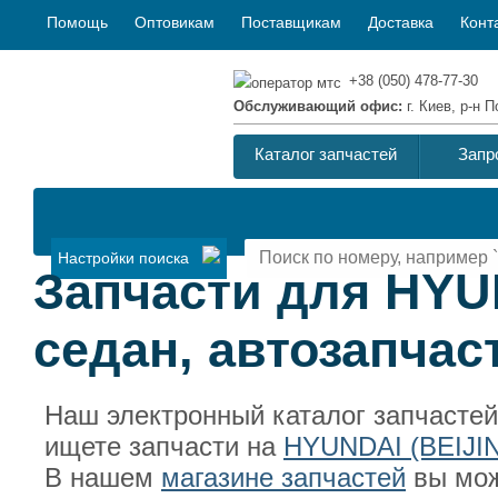
Помощь
Оптовикам
Поставщикам
Доставка
Конт
+38 (050) 478-77-30
Обслуживающий офис:
г. Киев, р-н
Каталог запчастей
Запр
Настройки поиска
Запчасти для HYU
седан, автозапчас
Наш электронный каталог запчасте
ищете запчасти на
HYUNDAI (BEIJI
В нашем
магазине запчастей
вы мож