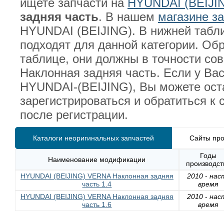
ищете запчасти на
HYUNDAI (BEIJI
задняя часть
. В нашем
магазине з
HYUNDAI (BEIJING). В нижней табл
подходят для данной категории. О
таблице, они должны в точности с
Наклонная задняя часть. Если у Ва
HYUNDAI-(BEIJING), Вы можете ос
зарегистрироваться и обратиться к
после регистрации.
Каталоги неоригинальных запчастей
Сайты про
Годы
Наименование модификации
производст
HYUNDAI (BEIJING) VERNA Наклонная задняя
2010
-
нас
часть 1.4
время
HYUNDAI (BEIJING) VERNA Наклонная задняя
2010
-
нас
часть 1.6
время