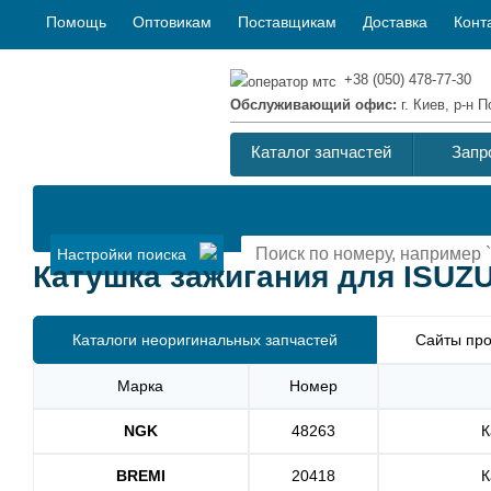
Помощь
Оптовикам
Поставщикам
Доставка
Конт
+38 (050) 478-77-30
Обслуживающий офис:
г. Киев, р-н
Каталог запчастей
Запр
Настройки поиска
Катушка зажигания для ISUZ
Каталоги неоригинальных запчастей
Сайты про
Марка
Номер
NGK
48263
К
BREMI
20418
К