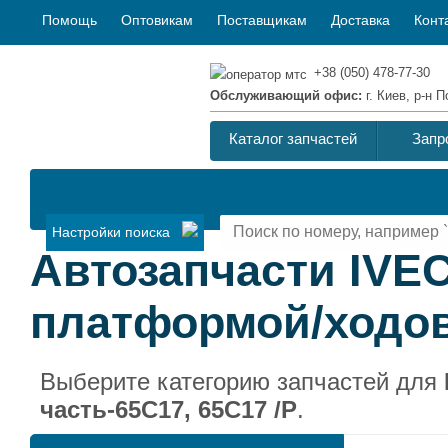
Помощь
Оптовикам
Поставщикам
Доставка
Конт
+38 (050) 478-77-30
Обслуживающий офис:
г. Киев, р-н
Каталог запчастей
Запр
Настройки поиска
Автозапчасти IVEC
платформой/ходова
Выберите категорию запчастей для
часть-65C17, 65C17 /P
.