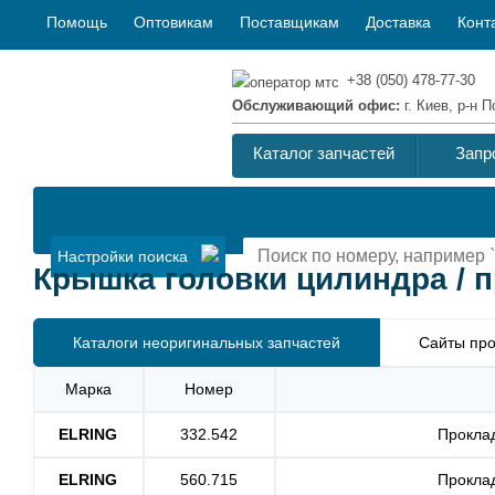
Помощь
Оптовикам
Поставщикам
Доставка
Конт
+38 (050) 478-77-30
Обслуживающий офис:
г. Киев, р-н
Каталог запчастей
Запр
Настройки поиска
Крышка головки цилиндра / п
Каталоги неоригинальных запчастей
Сайты про
Марка
Номер
ELRING
332.542
Проклад
ELRING
560.715
Проклад