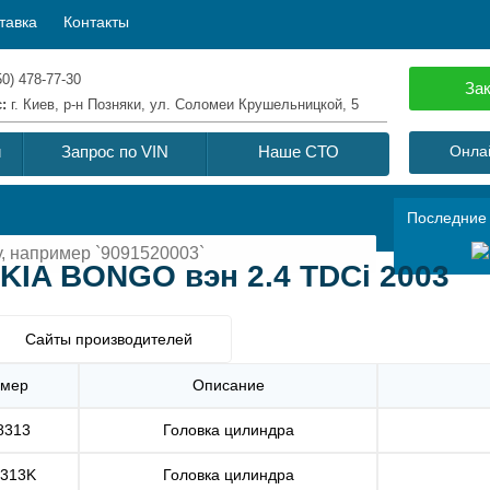
тавка
Контакты
50) 478-77-30
Зак
с:
г. Киев, р-н Позняки, ул. Соломеи Крушельницкой, 5
й
Запрос по VIN
Наше СТО
Онлай
Последние
KIA BONGO вэн 2.4 TDCi 2003
Сайты производителей
мер
Описание
8313
Головка цилиндра
313K
Головка цилиндра