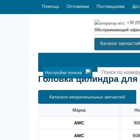
Помощь
Оптовикам
Поставщикам
Дос
+38 (0
Обслуживающий офи
Каталог запчасте
Настройки поиска
Головка цилиндра для 
Каталоги неоригинальных запчастей
Марка
Но
AMC
90
AMC
908