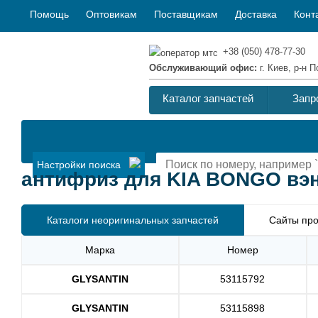
Помощь
Оптовикам
Поставщикам
Доставка
Конт
+38 (050) 478-77-30
Обслуживающий офис:
г. Киев, р-н
Каталог запчастей
Запр
Настройки поиска
антифриз для KIA BONGO вэн 
Каталоги неоригинальных запчастей
Сайты про
Марка
Номер
GLYSANTIN
53115792
GLYSANTIN
53115898