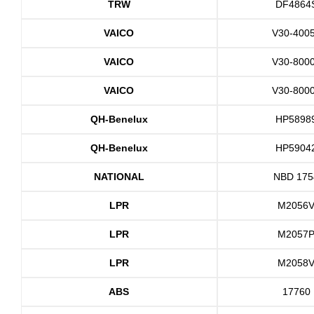
TRW
DF4864
VAICO
V30-400
VAICO
V30-800
VAICO
V30-800
QH-Benelux
HP5898
QH-Benelux
HP5904
NATIONAL
NBD 175
LPR
M2056
LPR
M2057
LPR
M2058
ABS
17760