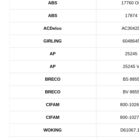
ABS
17760 O
ABS
17874
ACDelco
AC3042
GIRLING
604864
AP
25245
AP
25245 
BRECO
BS 885
BRECO
BV 885
CIFAM
800-102
CIFAM
800-102
WOKING
D61067.