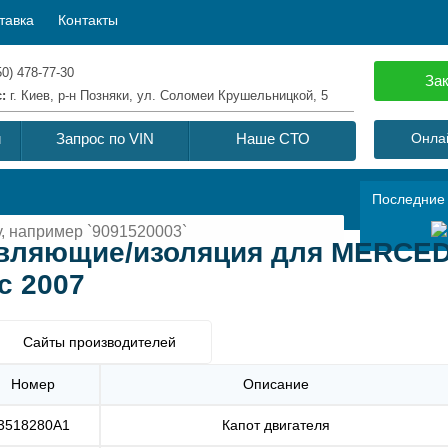
тавка
Контакты
50) 478-77-30
Зак
с:
г. Киев, р-н Позняки, ул. Соломеи Крушельницкой, 5
й
Запрос по VIN
Наше СТО
Онлай
Последние
тавляющие/изоляция для MERCE
c 2007
Сайты производителей
Номер
Описание
3518280A1
Капот двигателя