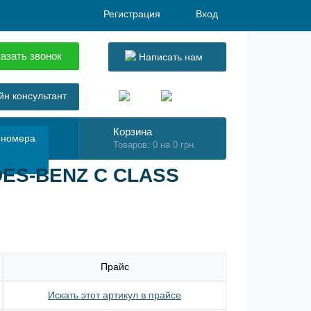
Регистрация
Вход
азать звонок
Написать нам
н консультант
Корзина
 номера
Товаров: 0 на 0 грн.
DES-BENZ C CLASS
Прайс
Искать этот артикул в прайсе