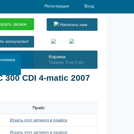
Регистрация
Вход
азать звонок
Написать нам
н консультант
Корзина
 номера
Товаров: 0 на 0 грн.
300 CDI 4-matic 2007
Прайс
Искать этот артикул в прайсе
Искать этот артикул в прайсе