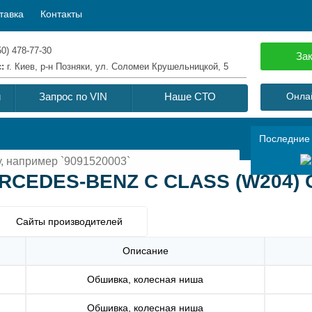
тавка
Контакты
50) 478-77-30
Зак
с:
г. Киев, р-н Позняки, ул. Соломеи Крушельницкой, 5
й
Запрос по VIN
Наше СТО
Онлай
Последние
RCEDES-BENZ C CLASS (W204) C 
Сайты производителей
Описание
Обшивка, колесная ниша
Обшивка, колесная ниша