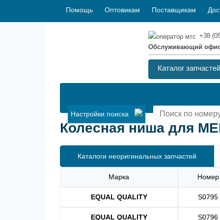
Помощь
Оптовикам
Поставщикам
Дос
+38 (0
Обслуживающий офи
Каталог запчасте
Настройки поиска
Колесная ниша для ME
Каталоги неоригинальных запчастей
Марка
Номер
EQUAL QUALITY
S0795
EQUAL QUALITY
S0796