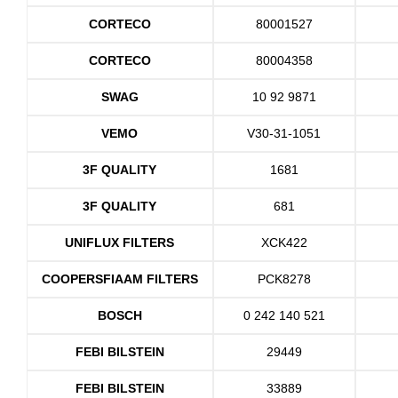
CORTECO
80001527
CORTECO
80004358
SWAG
10 92 9871
VEMO
V30-31-1051
3F QUALITY
1681
3F QUALITY
681
UNIFLUX FILTERS
XCK422
COOPERSFIAAM FILTERS
PCK8278
BOSCH
0 242 140 521
FEBI BILSTEIN
29449
FEBI BILSTEIN
33889