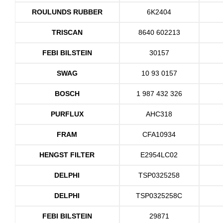
ROULUNDS RUBBER
6K2404
TRISCAN
8640 602213
FEBI BILSTEIN
30157
SWAG
10 93 0157
BOSCH
1 987 432 326
PURFLUX
AHC318
FRAM
CFA10934
HENGST FILTER
E2954LC02
DELPHI
TSP0325258
DELPHI
TSP0325258C
FEBI BILSTEIN
29871