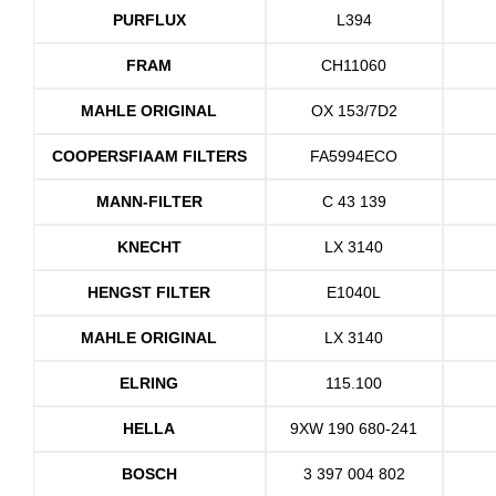
PURFLUX
L394
FRAM
CH11060
MAHLE ORIGINAL
OX 153/7D2
COOPERSFIAAM FILTERS
FA5994ECO
MANN-FILTER
C 43 139
KNECHT
LX 3140
HENGST FILTER
E1040L
MAHLE ORIGINAL
LX 3140
ELRING
115.100
HELLA
9XW 190 680-241
BOSCH
3 397 004 802