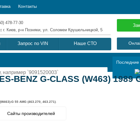
тавка
Контакты
50) 478-77-30
Зак
с:
г. Киев, р-н Позняки, ул. Соломеи Крушельницкой, 5
й
Запрос по VIN
Наше СТО
Онлай
Последние
S-BENZ G-CLASS (W463) 1989 G 
463)-G 55 AMG (463.270, 463.271)
.
Сайты производителей