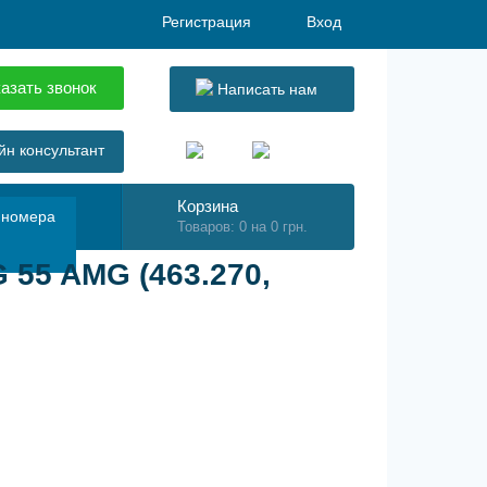
Регистрация
Вход
азать звонок
Написать нам
н консультант
Корзина
 номера
Товаров: 0 на 0 грн.
55 AMG (463.270,