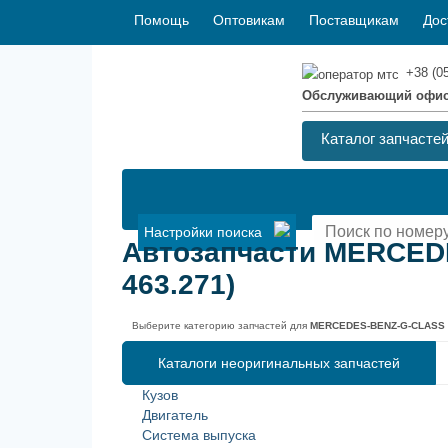
Помощь
Оптовикам
Поставщикам
Дос
+38 (0
Обслуживающий офи
Каталог запчасте
Настройки поиска
Автозапчасти MERCEDE
463.271)
Выберите категорию запчастей для
MERCEDES-BENZ-G-CLASS (W
Каталоги неоригинальных запчастей
Кузов
Двигатель
Система выпуска