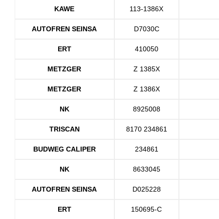
KAWE
113-1386X
AUTOFREN SEINSA
D7030C
ERT
410050
METZGER
Z 1385X
METZGER
Z 1386X
NK
8925008
TRISCAN
8170 234861
BUDWEG CALIPER
234861
NK
8633045
AUTOFREN SEINSA
D025228
ERT
150695-C