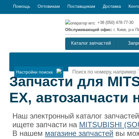
Помощь
Оптовикам
Поставщикам
Доставка
Конт
+38 (050) 478-77-30
Обслуживающий офис:
г. Киев, р-н
Каталог запчастей
Запр
Настройки поиска
Запчасти для MIT
EX, автозапчасти
Наш электронный каталог запчасте
ищете запчасти на
MITSUBISHI (S
В нашем
магазине запчастей
вы мож