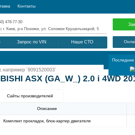
тавка
Контакты
50) 478-77-30
Зак
с:
г. Киев, р-н Позняки, ул. Соломеи Крушельницкой, 5
й
Запрос по VIN
Наше СТО
Онлай
Последние
BISHI ASX (GA_W_) 2.0 i 4WD 20
Сайты производителей
Описание
Комплект прокладок, блок-картер двигателя