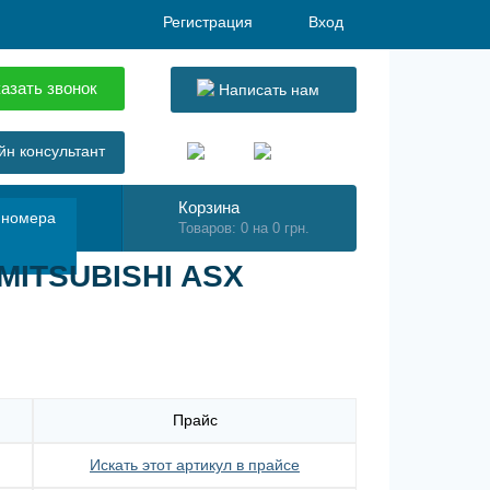
Регистрация
Вход
азать звонок
Написать нам
н консультант
Корзина
 номера
Товаров: 0 на 0 грн.
 MITSUBISHI ASX
Прайс
Искать этот артикул в прайсе