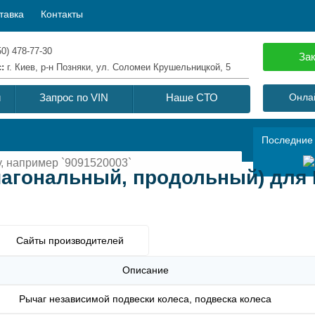
тавка
Контакты
50) 478-77-30
Зак
с:
г. Киев, р-н Позняки, ул. Соломеи Крушельницкой, 5
й
Запрос по VIN
Наше СТО
Онлай
Последние
иагональный, продольный) для
Сайты производителей
Описание
Рычаг независимой подвески колеса, подвеска колеса