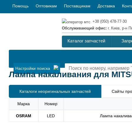
Помощь
Оптовикам
Поставщикам
Доставка
Конт
+38 (050) 478-77-30
Обслуживающий офис:
г. Киев, р-н
Каталог запчастей
Запр
Настройки поиска
Лампа накаливания для MITSU
Каталоги неоригинальных запчастей
Сайты про
Марка
Номер
OSRAM
LED
Лампа накалива