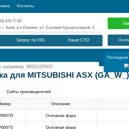
тавка
Контакты
50) 478-77-30
Зак
с:
г. Киев, р-н Позняки, ул. Соломеи Крушельницкой, 5
й
Запрос по VIN
Наше СТО
Онлай
Последние
ка для MITSUBISHI ASX (GA_W_) 
Сайты производителей
Номер
Описание
P0007D
Основная фара
P0007S
Основная фара