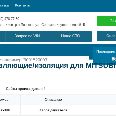
тавка
Контакты
50) 478-77-30
Зак
с:
г. Киев, р-н Позняки, ул. Соломеи Крушельницкой, 5
й
Запрос по VIN
Наше СТО
Онлай
Последние
вляющие/изоляция для MITSUBIS
Сайты производителей
омер
Описание
35000
Капот двигателя