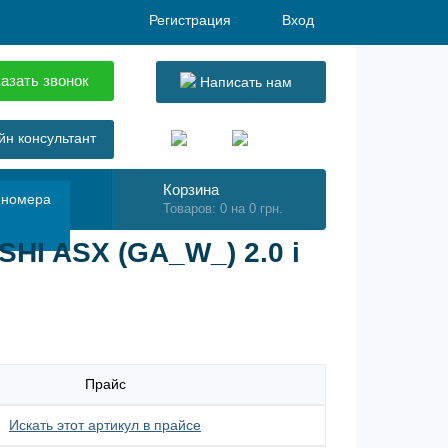
Регистрация
Вход
азать звонок
Написать нам
н консультант
Корзина
 номера
Товаров: 0 на 0 грн.
HI ASX (GA_W_) 2.0 i
Прайс
Искать этот артикул в прайсе