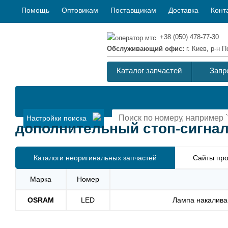
Помощь
Оптовикам
Поставщикам
Доставка
Конт
+38 (050) 478-77-30
Обслуживающий офис:
г. Киев, р-н
Каталог запчастей
Запр
Настройки поиска
дополнительный стоп-сигнал 
Каталоги неоригинальных запчастей
Сайты про
Марка
Номер
OSRAM
LED
Лампа накалива