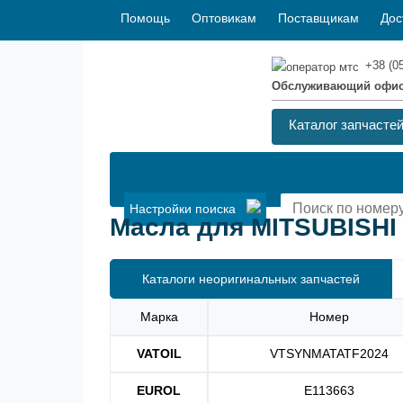
Помощь
Оптовикам
Поставщикам
Дос
+38 (0
Обслуживающий офи
Каталог запчасте
Настройки поиска
Масла для MITSUBISHI 
Каталоги неоригинальных запчастей
Марка
Номер
VATOIL
VTSYNMATATF2024
EUROL
E113663