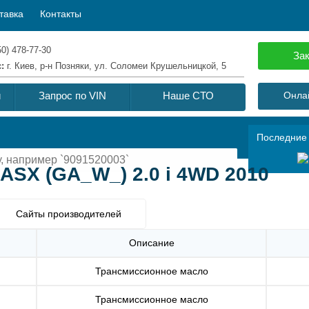
тавка
Контакты
50) 478-77-30
Зак
с:
г. Киев, р-н Позняки, ул. Соломеи Крушельницкой, 5
й
Запрос по VIN
Наше СТО
Онлай
Последние
ASX (GA_W_) 2.0 i 4WD 2010
Сайты производителей
Описание
Трансмиссионное масло
Трансмиссионное масло