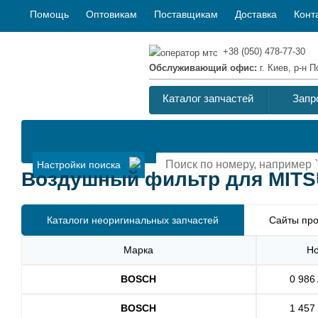
Помощь
Оптовикам
Поставщикам
Доставка
Конт
+38 (050) 478-77-30
Обслуживающий офис:
г. Киев, р-н
Каталог запчастей
Запр
Настройки поиска
Воздушный фильтр для MITSU
Каталоги неоригинальных запчастей
Сайты про
Марка
Н
BOSCH
0 986
BOSCH
1 457