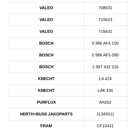
VALEO
708631
VALEO
715623
VALEO
715631
BOSCH
0 986 AF4 150
BOSCH
0 986 AF5 090
BOSCH
1 987 432 216
KNECHT
LA 424
KNECHT
LAK 436
PURFLUX
AH262
HERTH+BUSS JAKOPARTS
J1345011
FRAM
CF10431