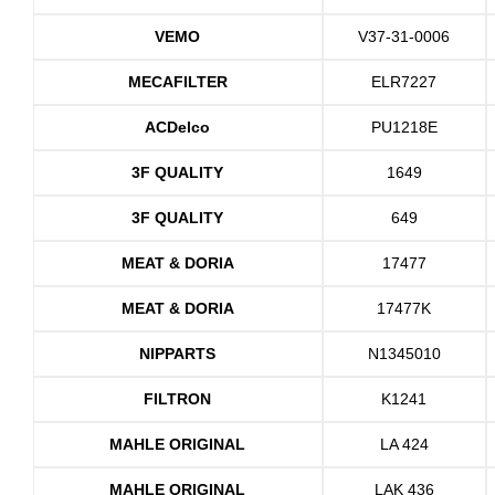
VEMO
V37-31-0006
MECAFILTER
ELR7227
ACDelco
PU1218E
3F QUALITY
1649
3F QUALITY
649
MEAT & DORIA
17477
MEAT & DORIA
17477K
NIPPARTS
N1345010
FILTRON
K1241
MAHLE ORIGINAL
LA 424
MAHLE ORIGINAL
LAK 436