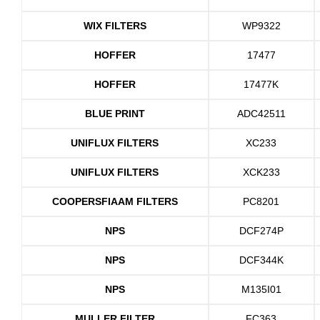
WIX FILTERS
WP9322
HOFFER
17477
HOFFER
17477K
BLUE PRINT
ADC42511
UNIFLUX FILTERS
XC233
UNIFLUX FILTERS
XCK233
COOPERSFIAAM FILTERS
PC8201
NPS
DCF274P
NPS
DCF344K
NPS
M135I01
MULLER FILTER
FC363