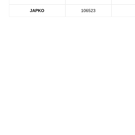
JAPKO
106523