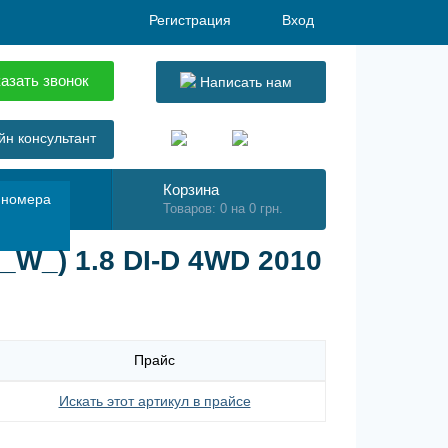
Регистрация
Вход
азать звонок
Написать нам
н консультант
Корзина
 номера
Товаров: 0 на 0 грн.
W_) 1.8 DI-D 4WD 2010
Прайс
Искать этот артикул в прайсе