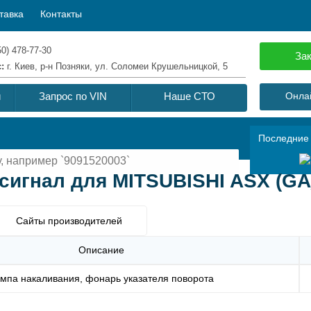
тавка
Контакты
50) 478-77-30
Зак
с:
г. Киев, р-н Позняки, ул. Соломеи Крушельницкой, 5
й
Запрос по VIN
Наше СТО
Онлай
Последние
игнал для MITSUBISHI ASX (GA_
Сайты производителей
Описание
мпа накаливания, фонарь указателя поворота