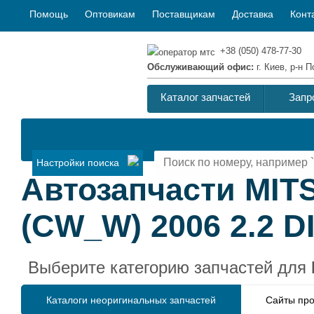
Помощь
Оптовикам
Поставщикам
Доставка
Конт
+38 (050) 478-77-30
Обслуживающий офис:
г. Киев, р-н
Каталог запчастей
Запр
Настройки поиска
Автозапчасти MIT
(CW_W) 2006 2.2 D
Выберите категорию запчастей для
Каталоги неоригинальных запчастей
Сайты про