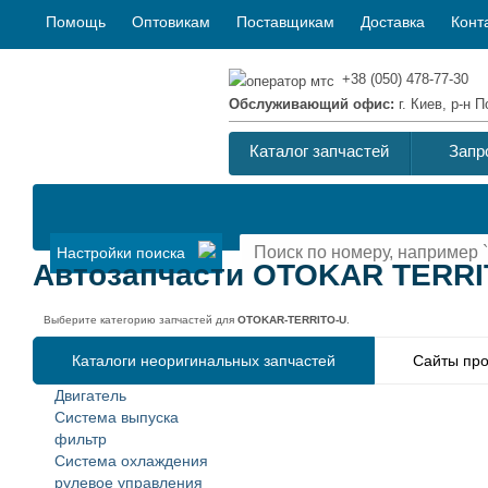
Помощь
Оптовикам
Поставщикам
Доставка
Конт
+38 (050) 478-77-30
Обслуживающий офис:
г. Киев, р-н
Каталог запчастей
Запр
Настройки поиска
Автозапчасти OTOKAR TERRI
Выберите категорию запчастей для
OTOKAR-TERRITO-U
.
Каталоги неоригинальных запчастей
Сайты про
Двигатель
Система выпуска
фильтр
Система охлаждения
рулевое управления