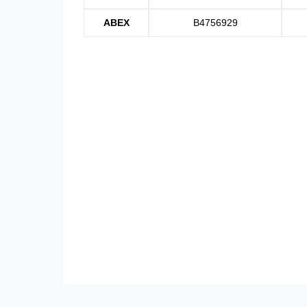
ABEX
B4756929