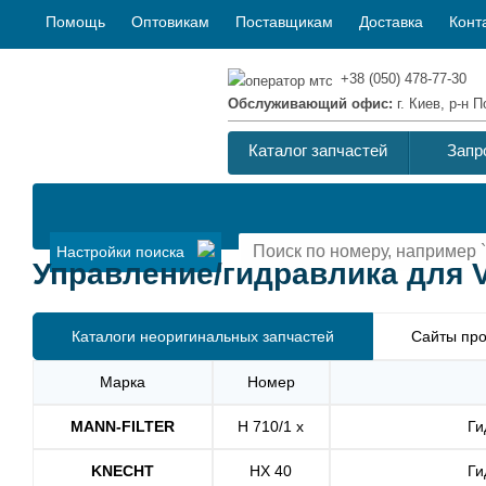
Помощь
Оптовикам
Поставщикам
Доставка
Конт
+38 (050) 478-77-30
Обслуживающий офис:
г. Киев, р-н
Каталог запчастей
Запр
Настройки поиска
Управление/гидравлика для V
Каталоги неоригинальных запчастей
Сайты про
Марка
Номер
MANN-FILTER
H 710/1 x
Ги
KNECHT
HX 40
Ги