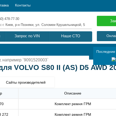
тавка
Контакты
50) 478-77-30
Зак
с:
г. Киев, р-н Позняки, ул. Соломеи Крушельницкой, 5
й
Запрос по VIN
Наше СТО
Онлай
Последние
ля VOLVO S80 II (AS) D5 AWD 2
Сайты производителей
р
Описание
70
Комплект ремня ГРМ
8 272
Комплект ремня ГРМ