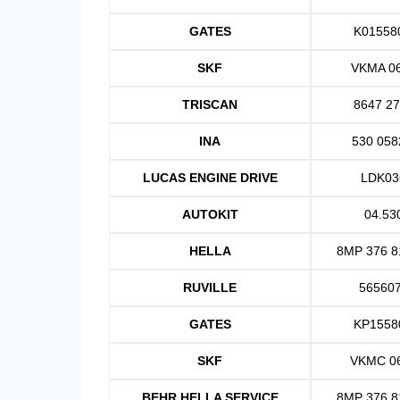
GATES
K01558
SKF
VKMA 0
TRISCAN
8647 2
INA
530 058
LUCAS ENGINE DRIVE
LDK03
AUTOKIT
04.53
HELLA
8MP 376 8
RUVILLE
56560
GATES
KP1558
SKF
VKMC 0
BEHR HELLA SERVICE
8MP 376 8