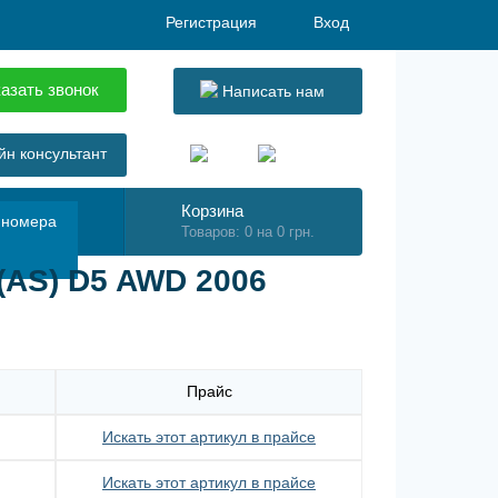
Регистрация
Вход
азать звонок
Написать нам
н консультант
Корзина
 номера
Товаров: 0 на 0 грн.
(AS) D5 AWD 2006
Прайс
Искать этот артикул в прайсе
Искать этот артикул в прайсе