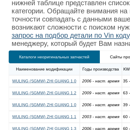
нижней таблице представлен списо
категории. Обращайте внимания на 
точности совпадать с данными ваш
возникают сложности с поиском ну
запрос на подбор детали по Vin коду
менеджеру, который будет Вам назн
Каталоги неоригинальных запчастей
Сайты про
Наименование модификации
Годы производства
KW
WULING (SGMW) ZHI GUANG 1.0
2006
-
наст. время
35 
WULING (SGMW) ZHI GUANG 1.2
2009
-
наст. время
63 
WULING (SGMW) ZHI GUANG 1.0
2006
-
наст. время
39 
WULING (SGMW) ZHI GUANG 1.1
2003
-
наст. время
60 
WULING (SGMW) ZHI GUANG 1.3
2006
-
наст. время
60 