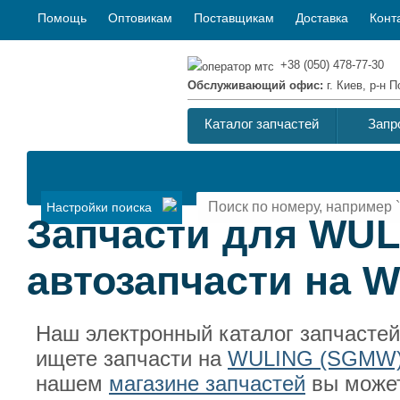
Помощь
Оптовикам
Поставщикам
Доставка
Конт
+38 (050) 478-77-30
Обслуживающий офис:
г. Киев, р-н
Каталог запчастей
Запр
Настройки поиска
Запчасти для WU
автозапчасти на 
Наш электронный каталог запчасте
ищете запчасти на
WULING (SGMW
нашем
магазине запчастей
вы может