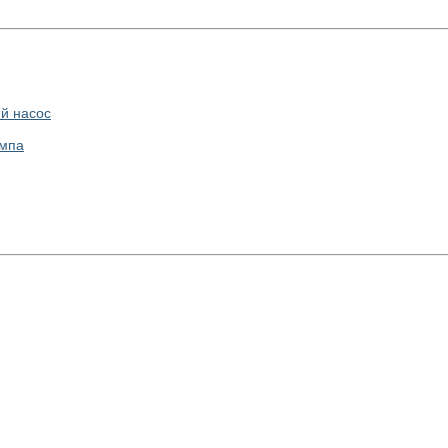
ий насос
омпа