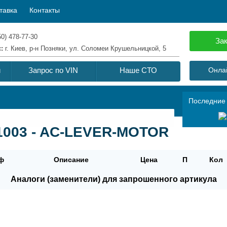
тавка
Контакты
50) 478-77-30
Зак
с:
г. Киев, р-н Позняки, ул. Соломеи Крушельницкой, 5
й
Запрос по VIN
Наше СТО
Онлай
Последние
1003 - AC-LEVER-MOTOR
ф
Описание
Цена
П
Кол
Аналоги (заменители) для запрошенного артикула