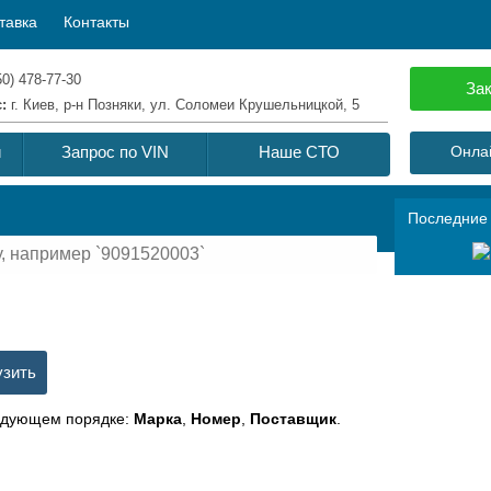
тавка
Контакты
50) 478-77-30
Зак
с:
г. Киев, р-н Позняки, ул. Соломеи Крушельницкой, 5
й
Запрос по VIN
Наше СТО
Онлай
Последние
ледующем порядке:
Марка
,
Номер
,
Поставщик
.