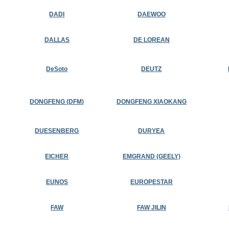
DADI
DAEWOO
DALLAS
DE LOREAN
DeSoto
DEUTZ
DONGFENG (DFM)
DONGFENG XIAOKANG
DUESENBERG
DURYEA
EICHER
EMGRAND (GEELY)
EUNOS
EUROPESTAR
FAW
FAW JILIN