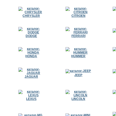
CHRYSLER
CITROEN
DODGE
FERRARI
HONDA
HUMMER
JEEP
JAGUAR
LEXUS
LINCOLN