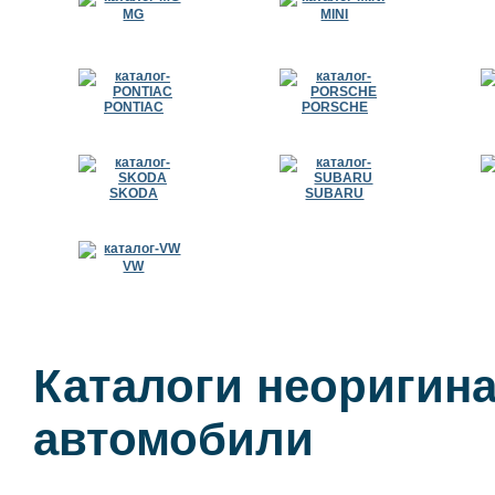
MG
MINI
PONTIAC
PORSCHE
SKODA
SUBARU
VW
Каталоги неоригина
автомобили