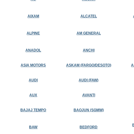
AIXAM
ALCATEL
ALPINE
AM GENERAL
ANADOL
ANCHI
ASIA MOTORS
ASKAM (FARGO/DESOTO)
A
AUDI
AUDI (FAW)
AUX
AVANTI
BAJAJ TEMPO
BAOJUN (SGMW)
BAW
BEDFORD