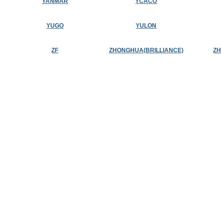
YANMAR
YCACO
YUGO
YULON
ZF
ZHONGHUA(BRILLIANCE)
ZH