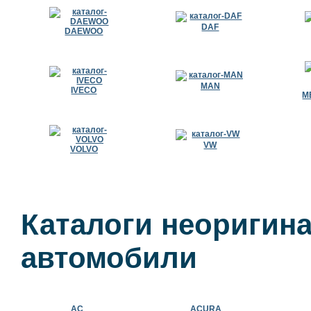
DAF
DAEWOO
MAN
IVECO
M
VW
VOLVO
Каталоги неоригина
автомобили
AC
ACURA