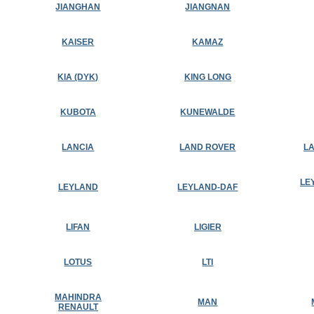
JIANGHAN
JIANGNAN
KAISER
KAMAZ
KIA (DYK)
KING LONG
KUBOTA
KUNEWALDE
LANCIA
LAND ROVER
LA
LE
LEYLAND
LEYLAND-DAF
LIFAN
LIGIER
LOTUS
LTI
MAHINDRA
MAN
RENAULT