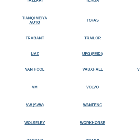
TAZZARI
TEMSA
TIANQI MEIYA
TOFAS
AUTO
TRABANT
TRAILOR
UAZ
UFO (FEIDI)
VAN HOOL
VAUXHALL
V
VM
VOLVO
VW (SVW)
WANFENG
WOLSELEY
WORKHORSE