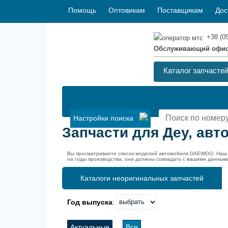
Помощь
Оптовикам
Поставщикам
Дос
+38 (0
Обслуживающий офи
Каталог запчасте
Настройки поиска
Запчасти для Деу, ав
Вы просматриваете список моделей автомобиля DAEWOO. Наш к
на годы производства, они должны совпадать с вашими данным
Каталоги неоригинальных запчастей
Год выпуска
:
Актуальные
Все