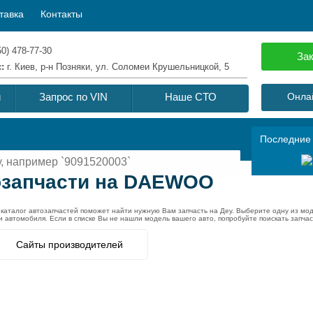
тавка
Контакты
50) 478-77-30
Зак
с:
г. Киев, р-н Позняки, ул. Соломеи Крушельницкой, 5
й
Запрос по VIN
Наше СТО
Онлай
Последние
тозапчасти на DAEWOO
аталог автозапчастей поможет найти нужную Вам запчасть на Деу. Выберите одну из м
и автомобиля. Если в списке Вы не нашли модель вашего авто, попробуйте поискать запч
Сайты производителей