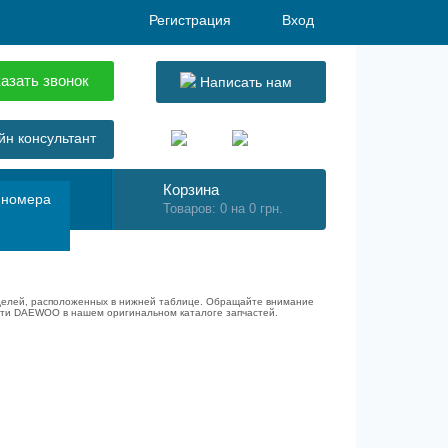
Регистрация
Вход
азать звонок
Написать нам
н консультант
Корзина
 номера
Товаров: 0 на 0 грн.
оделей, расположенных в нижней таблице. Обращайте внимание
асти DAEWOO в нашем оригинальном каталоге запчастей.