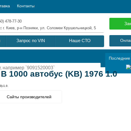
тавка
Контакты
50) 478-77-30
Зак
с:
г. Киев, р-н Позняки, ул. Соломеи Крушельницкой, 5
й
Запрос по VIN
Наше СТО
Онлай
Последние
 1000 автобус (KB) 1976 1.0
)-1.0
.
Сайты производителей