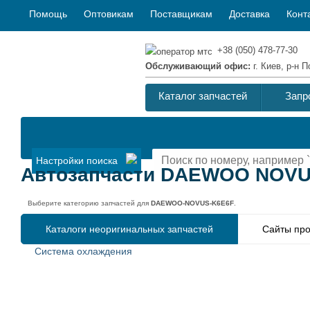
Помощь
Оптовикам
Поставщикам
Доставка
Конт
+38 (050) 478-77-30
Обслуживающий офис:
г. Киев, р-н
Каталог запчастей
Запр
Настройки поиска
Автозапчасти DAEWOO NOVU
Выберите категорию запчастей для
DAEWOO-NOVUS-K6E6F
.
Каталоги неоригинальных запчастей
Сайты про
Система охлаждения