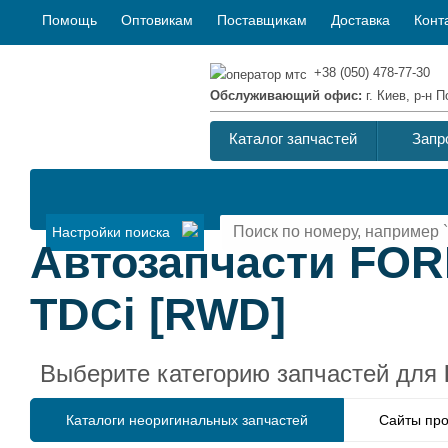
Помощь
Оптовикам
Поставщикам
Доставка
Конт
+38 (050) 478-77-30
Обслуживающий офис:
г. Киев, р-н
Каталог запчастей
Запр
Настройки поиска
Автозапчасти FOR
TDCi [RWD]
Выберите категорию запчастей для
Каталоги неоригинальных запчастей
Сайты про