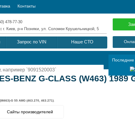
тавка
Контакты
50) 478-77-30
Зак
с:
г. Киев, р-н Позняки, ул. Соломеи Крушельницкой, 5
й
Запрос по VIN
Наше СТО
Онлай
Последние
S-BENZ G-CLASS (W463) 1989 G 
463)-G 55 AMG (463.270, 463.271)
.
Сайты производителей