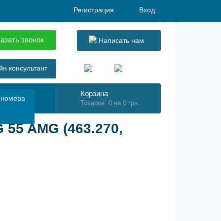
Регистрация
Вход
азать звонок
Написать нам
н консультант
Корзина
 номера
Товаров: 0 на 0 грн.
55 AMG (463.270,