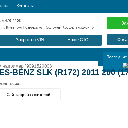
тавка
Контакты
50) 478-77-30
Зак
с:
г. Киев, р-н Позняки, ул. Соломеи Крушельницкой, 5
й
Запрос по VIN
Наше СТО
Онлай
Последние
-BENZ SLK (R172) 2011 200 (17
-200 (172.448)
.
Сайты производителей