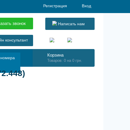
Регистрация
Вход
азать звонок
Написать нам
н консультант
Корзина
 номера
Товаров: 0 на 0 грн.
2.448)