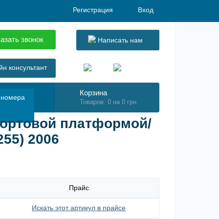
Регистрация
Вход
азать звонок
Написать нам
н консультант
Корзина
 номера
Товаров: 0 на 0 грн.
бортовой платформой/
255) 2006
Прайс
Искать этот артикул в прайсе