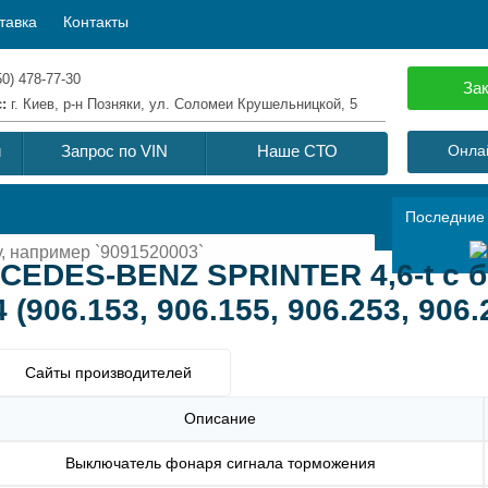
тавка
Контакты
50) 478-77-30
Зак
с:
г. Киев, р-н Позняки, ул. Соломеи Крушельницкой, 5
й
Запрос по VIN
Наше СТО
Онлай
Последние
EDES-BENZ SPRINTER 4,6-t c 
 (906.153, 906.155, 906.253, 906.
Сайты производителей
Описание
Выключатель фонаря сигнала торможения