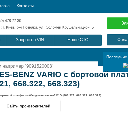
тавка
Контакты
50) 478-77-30
Зак
с:
г. Киев, р-н Позняки, ул. Соломеи Крушельницкой, 5
й
Запрос по VIN
Наше СТО
Онлай
Последние
ES-BENZ VARIO c бортовой пла
21, 668.322, 668.323)
ртовой платформой/ходовая часть-612 D (668.321, 668.322, 668.323)
.
Сайты производителей