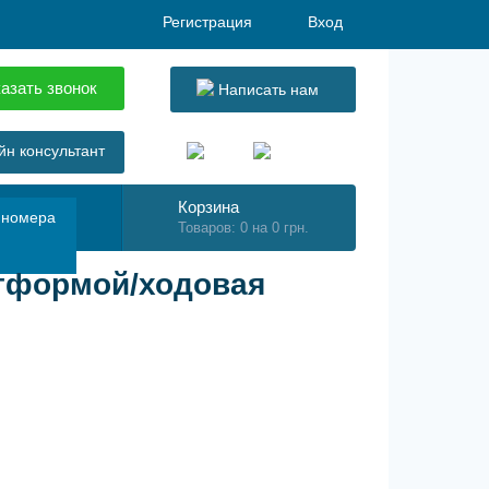
Регистрация
Вход
азать звонок
Написать нам
н консультант
Корзина
 номера
Товаров: 0 на 0 грн.
тформой/ходовая