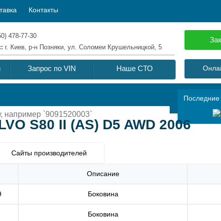
тавка
Контакты
50) 478-77-30
Зак
с:
г. Киев, р-н Позняки, ул. Соломеи Крушельницкой, 5
й
Запрос по VIN
Наше СТО
Онлай
Последние
VO S80 II (AS) D5 AWD 2006
Сайты производителей
Описание
9
Боковина
Боковина