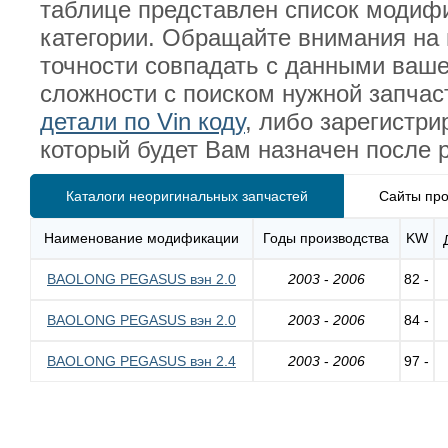
таблице представлен список модиф
категории. Обращайте внимания на 
точности совпадать с данными ваш
сложности с поиском нужной запча
детали по Vin коду
, либо зарегистр
который будет Вам назначен после 
Каталоги неоригинальных запчастей
Сайты про
Наименование модификации
Годы производства
KW
BAOLONG PEGASUS вэн 2.0
2003
-
2006
82 -
BAOLONG PEGASUS вэн 2.0
2003
-
2006
84 -
BAOLONG PEGASUS вэн 2.4
2003
-
2006
97 -