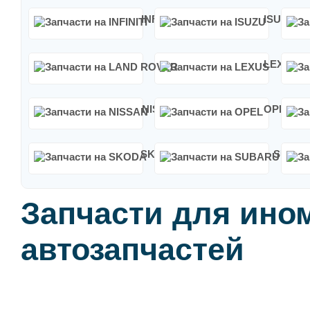
INFINITI
ISUZU
LAND ROVER
LEXUS
NISSAN
OPEL
SKODA
SUBA
Запчасти для ином
автозапчастей